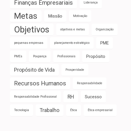
Finanças Empresariais
Liderança
Metas
Missão
Motivação
Objetivos
objetivos e metas
Organização
PME
pequenas empresas
planejamento estratégico
Propósito
PMEs
Poupança
Profissionais
Propósito de Vida
Prosperidade
Recursos Humanos
Responsabilidade
RH
Sucesso
Responsabilidade Profissional
Trabalho
Tecnologia
Ética
Ética empresarial