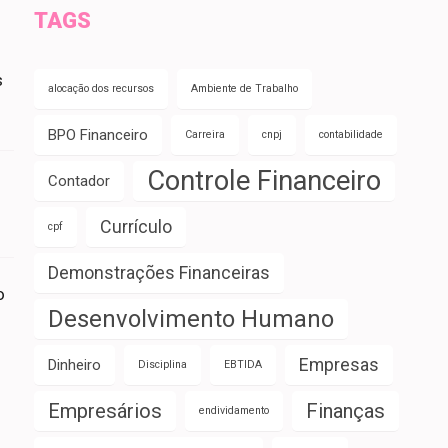
TAGS
s
alocação dos recursos
Ambiente de Trabalho
BPO Financeiro
Carreira
cnpj
contabilidade
Controle Financeiro
Contador
Currículo
cpf
Demonstrações Financeiras
o
Desenvolvimento Humano
Empresas
Dinheiro
Disciplina
EBTIDA
Empresários
Finanças
endividamento