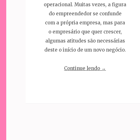
operacional. Muitas vezes, a figura
do empreendedor se confunde
com a própria empresa, mas para
o empresário que quer crescer,
algumas atitudes são necessárias
deste o início de um novo negócio.
“Princípios
Continue lendo
→
básicos
para
uma
boa
Gestão
Financeira”