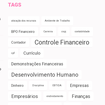
TAGS
s
alocação dos recursos
Ambiente de Trabalho
BPO Financeiro
Carreira
cnpj
contabilidade
Controle Financeiro
Contador
Currículo
cpf
Demonstrações Financeiras
o
Desenvolvimento Humano
Empresas
Dinheiro
Disciplina
EBTIDA
Empresários
Finanças
endividamento