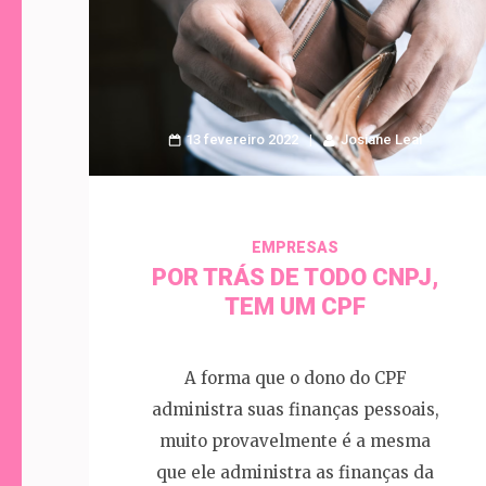
13 fevereiro 2022
Josiane Leal
EMPRESAS
POR TRÁS DE TODO CNPJ,
TEM UM CPF
A forma que o dono do CPF
administra suas finanças pessoais,
muito provavelmente é a mesma
que ele administra as finanças da