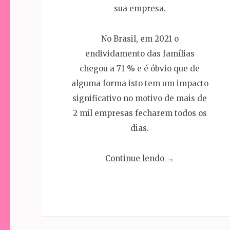
sua empresa.
No Brasil, em 2021 o
endividamento das famílias
chegou a 71 % e é óbvio que de
alguma forma isto tem um impacto
significativo no motivo de mais de
2 mil empresas fecharem todos os
dias.
“Por
Continue lendo
→
trás
de
todo
CNPJ,