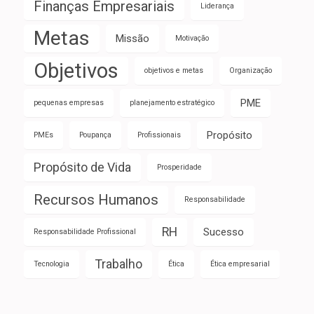
Finanças Empresariais
Liderança
Metas
Missão
Motivação
Objetivos
objetivos e metas
Organização
PME
pequenas empresas
planejamento estratégico
Propósito
PMEs
Poupança
Profissionais
Propósito de Vida
Prosperidade
Recursos Humanos
Responsabilidade
RH
Sucesso
Responsabilidade Profissional
Trabalho
Tecnologia
Ética
Ética empresarial