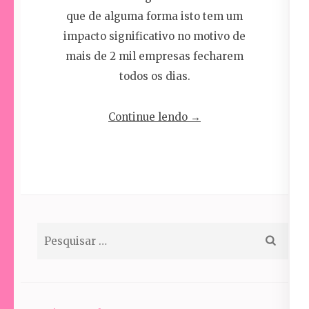
que de alguma forma isto tem um
impacto significativo no motivo de
mais de 2 mil empresas fecharem
todos os dias.
“Por
Continue lendo
→
trás
de
todo
CNPJ,
tem
Pesquisar
um
por:
CPF”